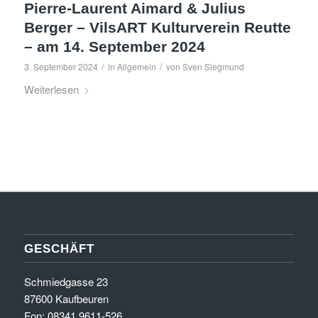
Pierre-Laurent Aimard & Julius
Berger – VilsART Kulturverein Reutte
– am 14. September 2024
/
/
3. September 2024
in
Allgemein
von
Sven Siegmund
Weiterlesen
GESCHÄFT
Schmiedgasse 23
87600 Kaufbeuren
Fon: 08341 9611-526