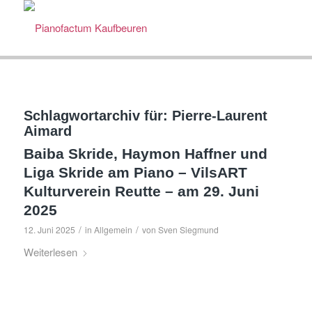
Schlagwortarchiv für:
Pierre-Laurent
Aimard
Baiba Skride, Haymon Haffner und
Liga Skride am Piano – VilsART
Kulturverein Reutte – am 29. Juni
2025
/
/
12. Juni 2025
in
Allgemein
von
Sven Siegmund
Weiterlesen