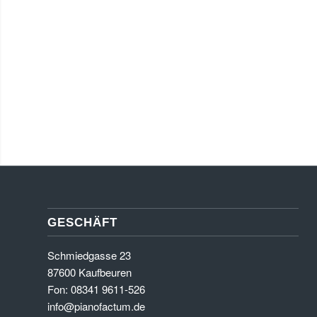
Für Kinder führen wir Konzertgitarren, die für den Einstie
Zubehör an. Benötigt Ihr Kind die nächst größere Gitarre, 
Unser Sortiment an Konzertgitarren und Westerngitarr
Hanika, Yamaha, Ibanez, Pro Arte, Martinez
GESCHÄFT
Schmiedgasse 23
87600 Kaufbeuren
Fon: 08341 9611-526
info@pianofactum.de