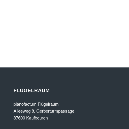
g besonders gut geeignet sind und die Spielfreude vom ersten Tag an u
nehmen wir Ihre Gitarre gerne in Zahlung.
en von namhaften Herstellern:
FLÜGELRAUM
pianofactum Flügelraum
Alleeweg 8, Gerberturmpassage
87600 Kaufbeuren