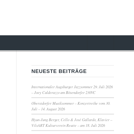
NEUESTE BEITRÄGE
Internationaler Augsburger Jazzsommer 29. Juli 2026
– Joey Calderazzo am Bösendorfer 230VC
Oberstdorfer Musiksommer – Konzertreihe vom 30.
Juli – 14. August 2026
Hyun-Jung Berger, Cello & José Gallardo, Klavier –
VilsART Kulturverein Reutte – am 18. Juli 2026