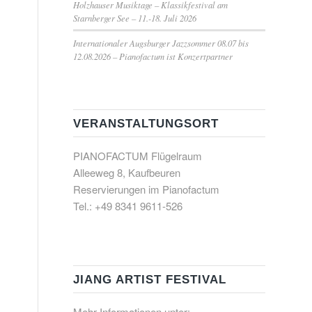
Holzhauser Musiktage – Klassikfestival am
Starnberger See – 11.-18. Juli 2026
Internationaler Augsburger Jazzsommer 08.07 bis
12.08.2026 – Pianofactum ist Konzertpartner
VERANSTALTUNGSORT
PIANOFACTUM Flügelraum
Alleeweg 8, Kaufbeuren
Reservierungen im Pianofactum
Tel.: +49 8341 9611-526
JIANG ARTIST FESTIVAL
Mehr Informationen unter: