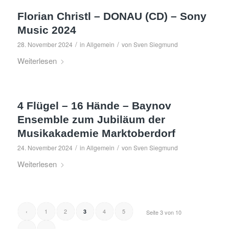
Florian Christl – DONAU (CD) – Sony
Music 2024
/
/
28. November 2024
in
Allgemein
von
Sven Siegmund
Weiterlesen
4 Flügel – 16 Hände – Baynov
Ensemble zum Jubiläum der
Musikakademie Marktoberdorf
/
/
24. November 2024
in
Allgemein
von
Sven Siegmund
Weiterlesen
‹
1
2
4
5
3
Seite 3 von 10