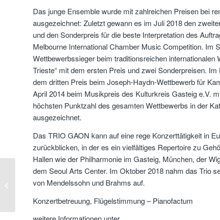
Das junge Ensemble wurde mit zahlreichen Preisen bei 
ausgezeichnet: Zuletzt gewann es im Juli 2018 den zweite
und den Sonderpreis für die beste Interpretation des Auftr
Melbourne International Chamber Music Competition. Im 
Wettbewerbssieger beim traditionsreichen internationalen 
Trieste“ mit dem ersten Preis und zwei Sonderpreisen. Im
dem dritten Preis beim Joseph-Haydn-Wettbewerb für Ka
April 2014 beim Musikpreis des Kulturkreis Gasteig e.V. m
höchsten Punktzahl des gesamten Wettbewerbs in der K
ausgezeichnet.
Das TRIO GAON kann auf eine rege Konzerttätigkeit in E
zurückblicken, in der es ein vielfältiges Repertoire zu Gehör
Hallen wie der Philharmonie im Gasteig, München, der Wi
dem Seoul Arts Center. Im Oktober 2018 nahm das Trio s
Aglaya Zinchenko – Skrjabin &
von Mendelssohn und Brahms auf.
Chopin – Dienstag 10. Februar...
Konzertbetreuung, Flügelstimmung – Pianofactum
weitere Informationen unter