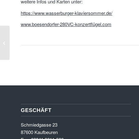
weitere Infos und Karten unter:
https://www.wasserburger-klaviersommer.de/
www.boesendorfer-280VC-konzertflügel.com
Martin Kälberer – Alte
Brauerei Stegen am
Ammersee – 6. und
7....
GESCHÄFT
Schmiedgasse 23
87600 Kaufbeuren