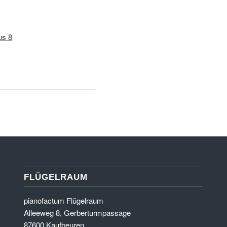
us 8
FLÜGELRAUM
pianofactum Flügelraum
Alleeweg 8, Gerberturmpassage
87600 Kaufbeuren