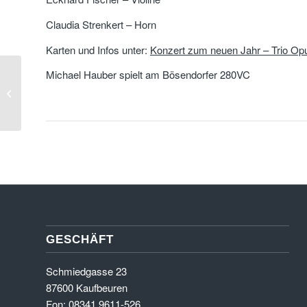
Claudia Strenkert – Horn
Karten und Infos unter:
Konzert zum neuen Jahr – Trio Op
Michael Hauber spielt am Bösendorfer 280VC
Raphaela Gromes & Julian Riem –
Iffeldorfer Meisterkonzerte am 2...
GESCHÄFT
Schmiedgasse 23
87600 Kaufbeuren
Fon: 08341 9611-526