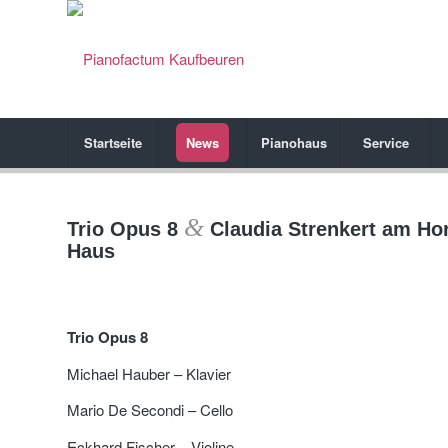
Startseite
News
Pianohaus
Service
&
Trio Opus 8
Claudia Strenkert am Hor
Haus
Trio Opus 8
Michael Hauber – Klavier
Mario De Secondi – Cello
Eckhard Fischer – Violine